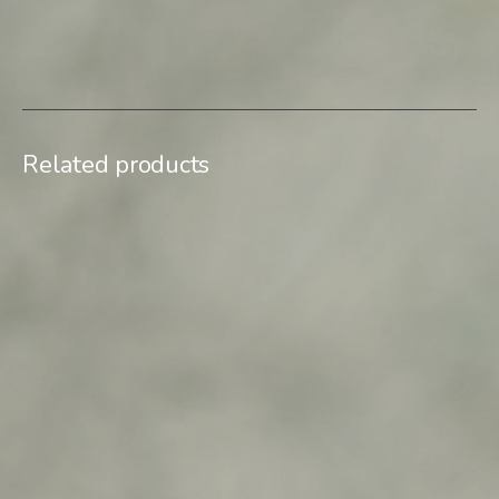
SKU:
suites-foetales-02
Category:
Open Edition
Related products
$
500,00
$
500,00