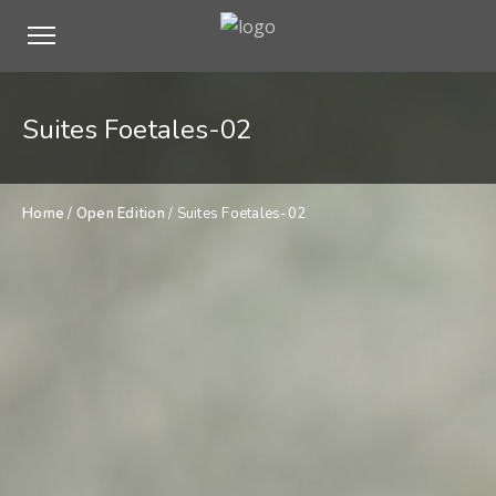
Suites Foetales-02
Home
/
Open Edition
/ Suites Foetales-02
$
500,00
Suites
ADD TO CART
Foetales-
02
quantity