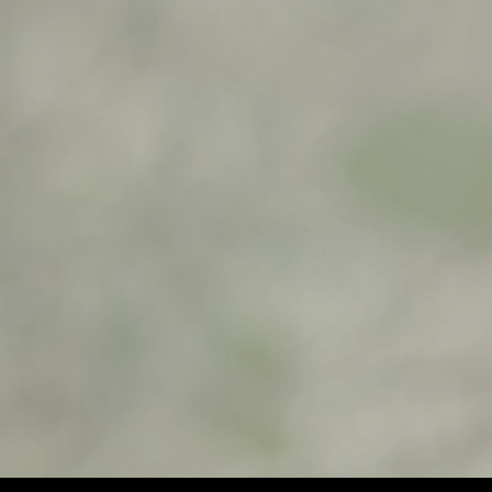
$
500,00
$
500,00