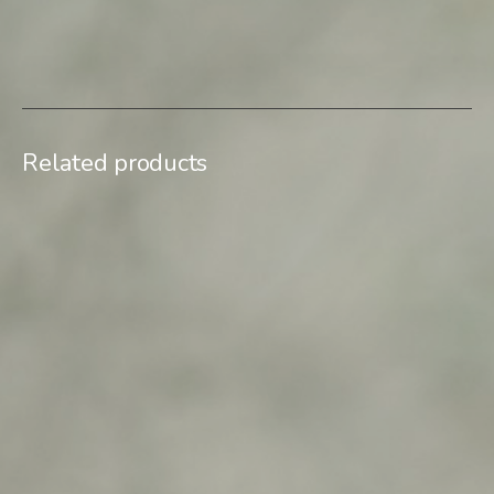
SKU:
Ouverture-06
Category:
Open Edition
Related products
$
500,00
$
500,00