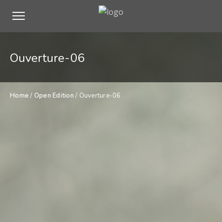
Ouverture-06
Home
/
Open Edition
/ Ouverture-06
$
500,00
Ouverture-
ADD TO CART
06
quantity