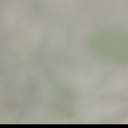
$
500,00
$
500,00